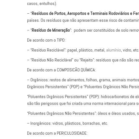
casos, entulhos).
– “
Resíduos de Portos, Aeroportos e Terminais Rodoviários e Fer
países. Os resíduos que não apresentam esse risco de contamina
– “
Resíduo de Mineração
”: podem ser constituídos de solo remov
De acordo com o TIPO:
– “Resíduo Reciclável”: papel, plástico, metal,
alumínio
, vidro, etc
– “Resíduo Não Reciclável” ou “Rejeito”: resíduos que não são re
De acordo com a COMPOSICÃO QUÍMICA:
– Orgânicos: restos de alimentos, folhas, grama, animais morto
Orgânicos Persistentes” (POP) e “Poluentes Orgânicos Não Persi
“Poluentes Orgânicos Persistentes” (POP): hidrocarbonetos de el
são tão perigosos que foi criada uma norma internacional para
“Poluentes Orgânicos Não Persistentes”: óleos e óleos usados, 
– Inorgânicos: vidros, plásticos, borrachas, etc.
De acordo com a PERICULOSIDADE: