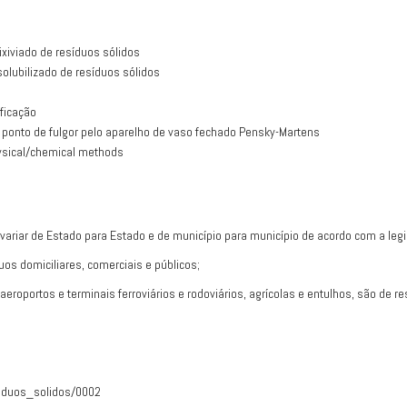
xiviado de resíduos sólidos
lubilizado de resíduos sólidos
ficação
ponto de fulgor pelo aparelho de vaso fechado Pensky-Martens
ysical/chemical methods
variar de Estado para Estado e de município para município de acordo com a legi
uos domiciliares, comerciais e públicos;
 aeroportos e terminais ferroviários e rodoviários, agrícolas e entulhos, são de
esiduos_solidos/0002