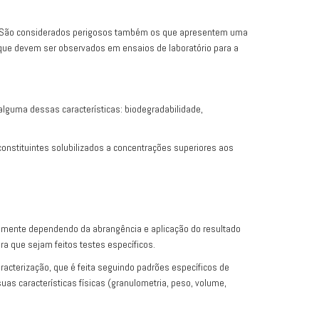
te. São considerados perigosos também os que apresentem uma
os que devem ser observados em ensaios de laboratório para a
 alguma dessas características: biodegradabilidade,
onstituintes solubilizados a concentrações superiores aos
tivamente dependendo da abrangência e aplicação do resultado
ra que sejam feitos testes específicos.
racterização, que é feita seguindo padrões específicos de
as características físicas (granulometria, peso, volume,