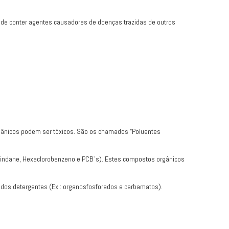
 pode conter agentes causadores de doenças trazidas de outros
orgânicos podem ser tóxicos. São os chamados “Poluentes
 Lindane, Hexaclorobenzeno e PCB`s). Estes compostos orgânicos
a dos detergentes (Ex.: organosfosforados e carbamatos).