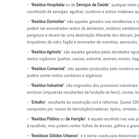
– “
Resíduo Hospitalar
ou de
Serviços de Saúde
”: qualquer resto
constituído de seringas, agulhas, curativos e outros materiai
– “
Resíduo Domiciliar
”: são aqueles gerados nas residências e s
podem ser encontrados restos de alimentos, resíduos sanitários 
perigosos e devem ter uma destinação diferente dos demais, pref
limpadores de vidro, fogão e removedor de manchas, aerossóis,
– “
Resíduo Agrícola
”: são aqueles gerados pelas atividades agr
restos orgânicos (palhas, cascas, estrume, animais mortos, bagaç
– “
Resíduo Comercial
”: são aqueles produzidos pelo comércio em
podem conter restos sanitários e orgânicos.
– “
Resíduo Industrial
”: são originados dos processos industriai
escórias (impurezas resultantes da fundição do ferro), cinzas, lod
– “
Entulho
”: resultante da construção civil e reformas. Quase 1
compostos por: restos de demolição(madeiras, tijolos, cimento, 
– “
Resíduo Público
ou
de Varrição
“: é aquele recolhido nas vias 
é recolhido, mas podem conter: folhas de árvores, galhos e grama
– “
Resíduos Sólidos Urbanos
”: é o nome usado para denominar o 