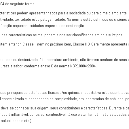
004 da seguinte forma:
racterísticas podem apresentar riscos para a sociedade ou para o meio ambien
eatividade, toxicidade e/ou patogenicidade. Na norma estão definidos os critéri
ificação requerem cuidados especiais de destinação.
das características acima, podem ainda ser classificados em dois subtipos:
item anterior, Classe I, nem no próximo item, Classe II B. Geralmente apresenta
estilada ou desionizada, à temperatura ambiente, não tiverem nenhum de seus c
, dureza e sabor, conforme anexo G da norma NBR10004:2004.
as principais características físicas e/ou químicas, qualitativa e/ou quantita
nal especializado e, dependendo da complexidade, em laboratórios de análises, pa
eve-se conhecer sua origem, seus constituintes e características. Durante a ca
uo é inflamável, corrosivo, combustível, tóxico e etc. Também são estudadas su
solubilidade e etc.).