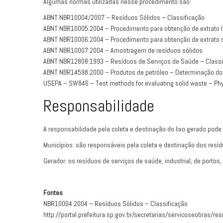
Algumas normas utilizadas nesse procedimento são:
ABNT NBR10004/2007 – Resíduos Sólidos – Classificação
ABNT NBR10005:2004 – Procedimento para obtenção de extrato li
ABNT NBR10006:2004 – Procedimento para obtenção de extrato so
ABNT NBR10007:2004 – Amostragem de resíduos sólidos
ABNT NBR12808:1993 – Resíduos de Serviços de Saúde – Classi
ABNT NBR14598:2000 – Produtos de petróleo – Determinação do 
USEPA – SW846 – Test methods for evaluating solid waste – Ph
Responsabilidade
A responsabilidade pela coleta e destinação do lixo gerado pode 
Municípios: são responsáveis pela coleta e destinação dos resíd
Gerador: os resíduos de serviços de saúde, industrial, de portos,
Fontes
NBR10004:2004 – Resíduos Sólidos – Classificação
http://portal.prefeitura.sp.gov.br/secretarias/servicoseobras/r